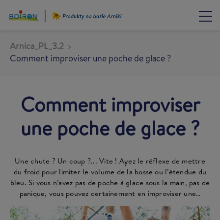
Przejdź
do
treści
Arnica_PL_3.2
Comment improviser une poche de glace ?
Comment improviser
une poche de glace ?
Une chute ? Un coup ?... Vite ! Ayez le réflexe de mettre
du froid pour limiter le volume de la bosse ou l’étendue du
bleu. Si vous n’avez pas de poche à glace sous la main, pas de
panique, vous pouvez certainement en improviser une…