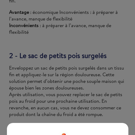
fin.
Avantage
: économique Inconvénients : à préparer à
l’avance, manque de flexibilité
Inconvénients
: à préparer à l’avance, manque de
flexibilité
2 - Le sac de petits pois surgelés
Enveloppez un sac de petits pois surgelés dans un tissu
fin et appliquez-le sur la région douloureuse. Cette
solution permet d’obtenir une poche souple maison qui
épouse bien les zones douloureuses.
Après utilisation, vous pouvez replacer le sac de petits
pois au froid pour une prochaine utilisation. En
revanche, en aucun cas, vous ne devez consommer ce
produit dont la chaîne du froid a été rompue.
Avantages
: utilisation instantanée, flexibilité
Inconvénient
: coût