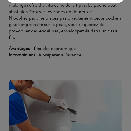
mélange refroidit vite et ne durcit pas. La poche peut
Klikając przycisk "Akceptuj" akceptujesz
ainsi bien épouser les zones douloureuses.
wykorzystanie wszystkich ciasteczek. W
N’oubliez pas : ne placez pas directement cette poche à
innym przypadku zawsze możesz zmienić
glace improvisée sur la peau, vous risqueriez de
ustawienia klikając przycisk "Preferencje".
provoquer des engelures, enveloppez-la dans un tissu
Pamiętaj, że możesz samodzielnie zarządzać
fin.
cookies, zmieniając ustawienia przeglądarki.
Brak zmiany ustawienia przeglądarki oznacza
Avantages
: flexible, économique
wyrażenie zgody.
Inconvénient
: à préparer à l’avance
Aby dowiedzieć się więcej, zapoznaj się z
naszą
polityką cookies
.