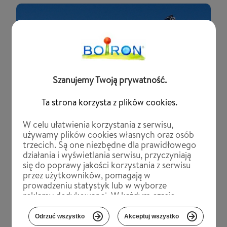
Szanujemy Twoją prywatność.
Ta strona korzysta z plików cookies.
W celu ułatwienia korzystania z serwisu,
używamy plików cookies własnych oraz osób
trzecich. Są one niezbędne dla prawidłowego
Fiche pratique VTT
działania i wyświetlania serwisu, przyczyniają
się do poprawy jakości korzystania z serwisu
Sprawdź
przez użytkowników, pomagają w
prowadzeniu statystyk lub w wyborze
reklamy dedykowanej. W każdym czasie
możesz dokonać zmiany tych ustawień. Jeśli
nie blokujesz tych plików, to zgadzasz się na
Odrzuć wszystko
Akceptuj wszystko
FAQ:
ich użycie oraz zapisanie w pamięci