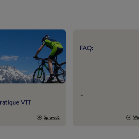
FAQ:
...
ratique VTT
Sprawdź
Wi