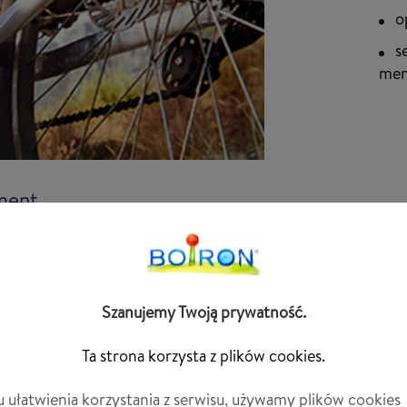
o
s
men
ment
Szanujemy Twoją prywatność.
es via
Ta strona korzysta z plików cookies.
puis
u ułatwienia korzystania z serwisu, używamy plików cookies
ides «