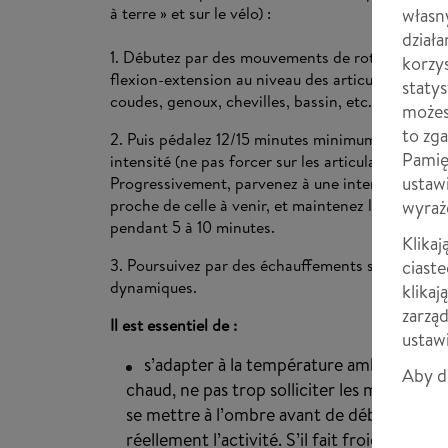
à terre » et sur le vélo) :
własn
działa
1. Débutez par des mouvements de rotation et d
korzy
flexion-extension au niveau des articulations (po
staty
coudes, genoux, chevilles, bassin, etc.).
możesz
to zga
2. Puis pédalez 12/15 minutes minimum à faible
Pamięt
intensité (ne pas forcer sur les articulations).
ustawi
Progressivement, parvenez à une intensité plus é
proche de celle à venir, et maintenez la cadence
wyraż
pendant 5 à 10 minutes.
Klikaj
3. Poursuivez par des échauffements stato-
ciast
dynamiques.
klikaj
zarząd
Il est essentiel de :
ustaw
s’adapter à la température ambiante. S’il
Aby do
chaud, ne pas trop solliciter les muscles, b
se mettre à l’ombre avant de débuter
réellement l’activité. S’il fait froid, prolon