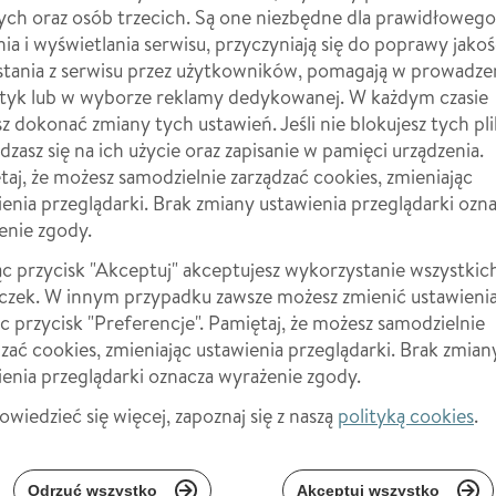
ych oraz osób trzecich. Są one niezbędne dla prawidłowego
nia i wyświetlania serwisu, przyczyniają się do poprawy jakoś
e
stania z serwisu przez użytkowników, pomagają w prowadze
ignets,
styk lub w wyborze reklamy dedykowanej. W każdym czasie
 dokonać zmiany tych ustawień. Jeśli nie blokujesz tych pl
dzasz się na ich użycie oraz zapisanie w pamięci urządzenia.
aj, że możesz samodzielnie zarządzać cookies, zmieniając
enia przeglądarki. Brak zmiany ustawienia przeglądarki ozn
levée,
enie zgody.
ąc przycisk "Akceptuj" akceptujesz wykorzystanie wszystkic
eczek. W innym przypadku zawsze możesz zmienić ustawieni
ąc przycisk "Preferencje". Pamiętaj, że możesz samodzielnie
zać cookies, zmieniając ustawienia przeglądarki. Brak zmian
ienia przeglądarki oznacza wyrażenie zgody.
 fait
wiedzieć się więcej, zapoznaj się z naszą
polityką cookies
.
oire et
ger
Odrzuć wszystko
Akceptuj wszystko