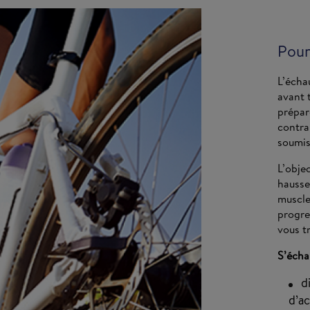
Pour
L’écha
avant 
prépar
contrai
soumis
L’obje
hausse
muscle
progre
vous t
S’écha
d
d’ac