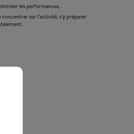
ptimiser les performances,
e concentrer sur l’activité, s’y préparer
talement.