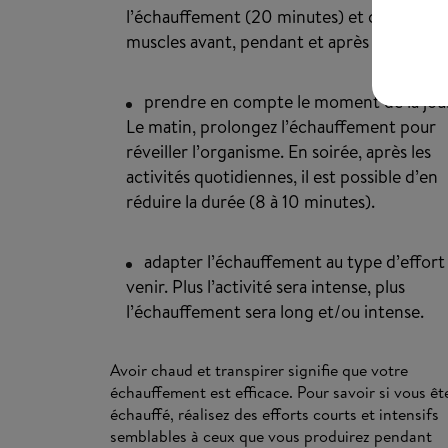
l’échauffement (20 minutes) et couvrir les
muscles avant, pendant et après l’échauff
prendre en compte le moment de la jou
Le matin, prolongez l’échauffement pour
réveiller l’organisme. En soirée, après les
activités quotidiennes, il est possible d’en
réduire la durée (8 à 10 minutes).
adapter l’échauffement au type d’effort
venir. Plus l’activité sera intense, plus
l’échauffement sera long et/ou intense.
Avoir chaud et transpirer signifie que votre
échauffement est efficace. Pour savoir si vous êt
échauffé, réalisez des efforts courts et intensifs
semblables à ceux que vous produirez pendant