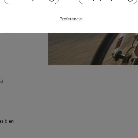
ement.
Preferencje
rnée.
 à
es bien