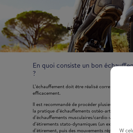
En quoi consiste un bon échauffe
?
L’échauffement doit être réalisé correctement et
efficacement.
Il est recommandé de procéder plusieurs en étap
la pratique d’échauffements ostéo-articulaires,
d’échauffements musculaires/cardio-vasculaires 
d’étirements stato-dynamiques (un exercice
W cel
d’étirement, puis des mouvements répétés et rap