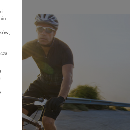
ci
niu
ików,
acza
h
a
y