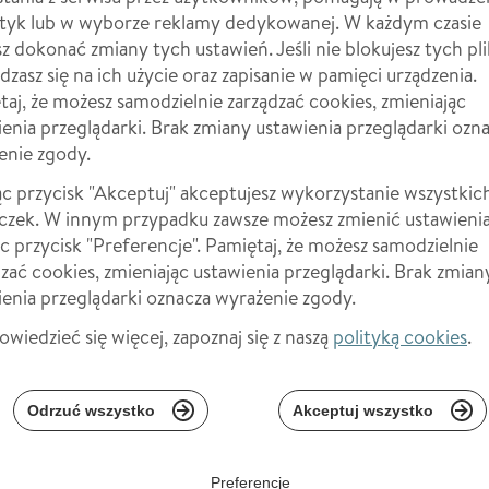
FAQ:
styk lub w wyborze reklamy dedykowanej. W każdym czasie
 dokonać zmiany tych ustawień. Jeśli nie blokujesz tych pl
dzasz się na ich użycie oraz zapisanie w pamięci urządzenia.
aj, że możesz samodzielnie zarządzać cookies, zmieniając
enia przeglądarki. Brak zmiany ustawienia przeglądarki ozn
enie zgody.
...
ąc przycisk "Akceptuj" akceptujesz wykorzystanie wszystkic
ratique VTT
eczek. W innym przypadku zawsze możesz zmienić ustawieni
ąc przycisk "Preferencje". Pamiętaj, że możesz samodzielnie
Sprawdź
Wi
zać cookies, zmieniając ustawienia przeglądarki. Brak zmian
ienia przeglądarki oznacza wyrażenie zgody.
wiedzieć się więcej, zapoznaj się z naszą
polityką cookies
.
Odrzuć wszystko
Akceptuj wszystko
Twoje zdrowie zasługuje na największy szacunek
Preferencje