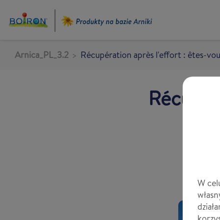
Przejdź
do
treści
Arnica_PL_3.2
Récupération après l'effort : êtes-vou
Récupéra
W cel
własn
działa
korzy