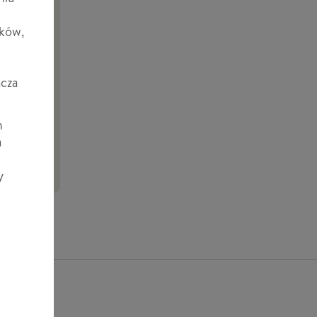
ików,
acza
h
a
ęcej pytań?
y