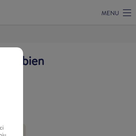
MENU
vous bien
ci
niu