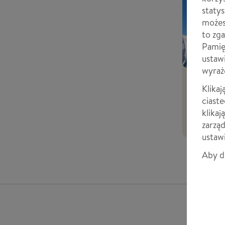
staty
możesz
to zga
Pamięt
ustawi
wyraż
Klikaj
Fiche p
ciast
klikaj
zarząd
ustaw
Aby do