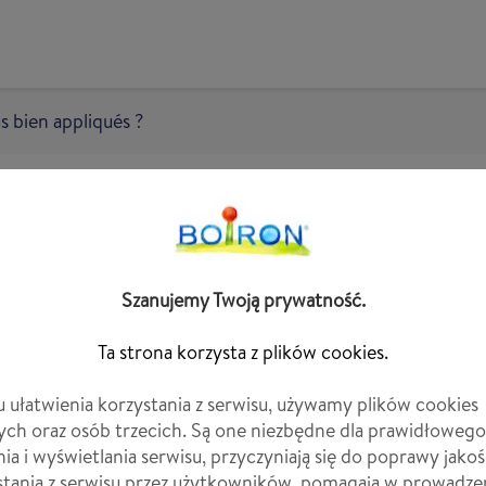
s bien appliqués ?
tion après l'effort : êtes-
appliqués ?
Szanujemy Twoją prywatność.
fref
Ta strona korzysta z plików cookies.
u ułatwienia korzystania z serwisu, używamy plików cookies
ych oraz osób trzecich. Są one niezbędne dla prawidłowego
nia i wyświetlania serwisu, przyczyniają się do poprawy jakoś
stania z serwisu przez użytkowników, pomagają w prowadze